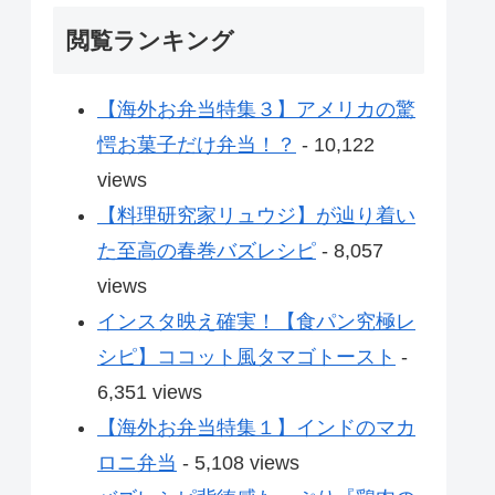
閲覧ランキング
【海外お弁当特集３】アメリカの驚
愕お菓子だけ弁当！？
- 10,122
views
【料理研究家リュウジ】が辿り着い
た至高の春巻バズレシピ
- 8,057
views
インスタ映え確実！【食パン究極レ
シピ】ココット風タマゴトースト
-
6,351 views
【海外お弁当特集１】インドのマカ
ロニ弁当
- 5,108 views