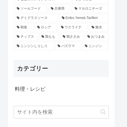
ソールフード
兵庫県
マカロニチーズ
デミグラスソース
Enfes Yemek Tarifleri
朝食
ロシア
ウクライナ
無水
チップス
鶏もも
鶏ささみ
おつまみ
ニンジンしりしり
バズラマ
ニンジン
カテゴリー
料理・レシピ