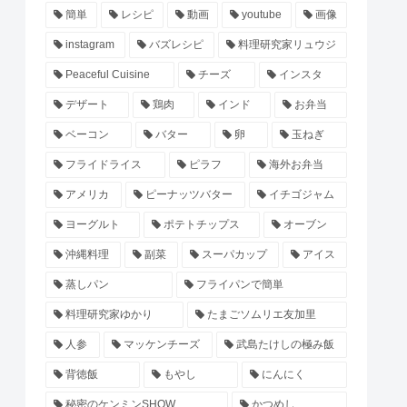
簡単
レシピ
動画
youtube
画像
instagram
バズレシピ
料理研究家リュウジ
Peaceful Cuisine
チーズ
インスタ
デザート
鶏肉
インド
お弁当
ベーコン
バター
卵
玉ねぎ
フライドライス
ピラフ
海外お弁当
アメリカ
ピーナッツバター
イチゴジャム
ヨーグルト
ポテトチップス
オーブン
沖縄料理
副菜
スーパカップ
アイス
蒸しパン
フライパンで簡単
料理研究家ゆかり
たまごソムリエ友加里
人参
マッケンチーズ
武島たけしの極み飯
背徳飯
もやし
にんにく
秘密のケンミンSHOW
かつめし