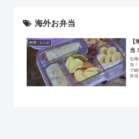
海外お弁当
【
料理・レシピ
当
引用: Youtube
当！
で紹
弁当