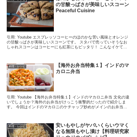
の甘酸っぱさが美味しいスコーン
Peaceful Cuisine
引用: Youtube エスプレッソコーヒーのほのかな苦い風味とオレンジ
の甘酸っぱさが美味しいスコーンです。 スタバで売っていそうなお
しゃれスコーンはコーヒーにも紅茶にもピッタリ！ こんなイケてる
スコーンを考案できるのは、もちろん...
【海外お弁当特集１】インドのマ
料理・レシピ
カロニ弁当
引用: Youtube 【海外お弁当特集１】インドのマカロニ弁当 文化の違
いでしょうか？海外のお弁当がけっこう衝撃的だったので紹介しま
す。 今回はインドのマカロニのケチャップ炒めがメインのお弁当で
す。 子供用のお弁当みたいで...
安いもやしがヤバいくらいウマく
料理・レシピ
なる無限もやし漬け【料理研究家