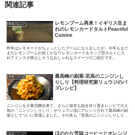
関連記事
レモンブーム再来！イギリス生ま
料理・レシピ
れのレモンカードタルトPeaceful
Cuisine
昨年はレモネードがちょっとしたブームになりましたが、今年もまだ
まだレモンブームが続くかな!? レモンカードをカップ型タルトに入
れてインスタ映えしそうなおしゃれなスイーツのご紹介です。
最高峰の副菜-至高のニンジンし
料理・レシピ
りしり【料理研究家リュウジのバ
ズレシピ】
ニンジンを大量消費出来て、さらに保存も効き作り置きレシピで大人
気の「ニンジンしりしり」がリュウジ流にアレンジされて最高峰の副
菜としてついに登場しました。その名も『至高のニンジンしりしり』
です！ そもそも「ニンジンしりしり」は沖縄地方の郷土...
ほのかな苦味コーヒーとオレンジ
料理・レシピ