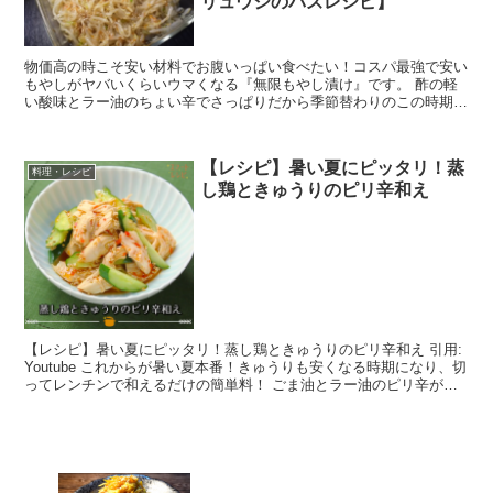
リュウジのバズレシピ】
物価高の時こそ安い材料でお腹いっぱい食べたい！コスパ最強で安い
もやしがヤバいくらいウマくなる『無限もやし漬け』です。 酢の軽
い酸味とラー油のちょい辛でさっぱりだから季節替わりのこの時期で
も無限に食べたくなる味です。 材料 もやし 4...
【レシピ】暑い夏にピッタリ！蒸
料理・レシピ
し鶏ときゅうりのピリ辛和え
【レシピ】暑い夏にピッタリ！蒸し鶏ときゅうりのピリ辛和え 引用:
Youtube これからが暑い夏本番！きゅうりも安くなる時期になり、切
ってレンチンで和えるだけの簡単料！ ごま油とラー油のピリ辛が食
欲を増進させるので前菜に持っ...