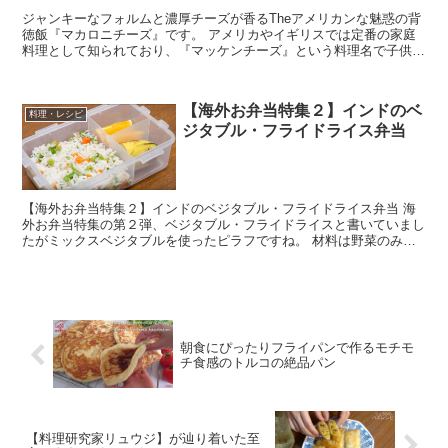
ジャンキーなフォルムと濃厚チーズが香るTheアメリカンな魅惑の背
徳飯『マカロニチーズ』です。 アメリカやイギリスでは定番の家庭
料理として知られており、『マッケンチーズ』という料理名で子供か
ら大人まで幅広く人気のある料理です。 日本で...
【海外お弁当特集２】インドのベ
料理・レシピ
ジタブル・フライドライス弁当
【海外お弁当特集２】インドのベジタブル・フライドライス弁当 海
外お弁当特集の第２弾、ベジタブル・フライドライスと書いていまし
たがミックスベジタブルを使ったピラフですね。 材料は野菜のみな
ので、ハムやソーセージを入れた方がいい味が出る...
朝食にぴったりフライパンで作るモチモ
チ食感のトルコの絶品パン
【料理研究家リュウジ】が辿り着いた至