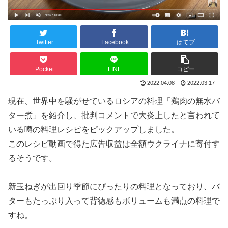
Twitter
Facebook
はてブ
Pocket
LINE
コピー
2022.04.08
2022.03.17
現在、世界中を騒がせているロシアの料理「鶏肉の無水バ
ター煮」を紹介し、批判コメントで大炎上したと言われて
いる噂の料理レシピをピックアップしました。
このレシピ動画で得た広告収益は全額ウクライナに寄付す
るそうです。
新玉ねぎが出回り季節にぴったりの料理となっており、バ
ターもたっぷり入って背徳感もボリュームも満点の料理で
すね。