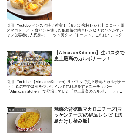
引用: Youtube インスタ映え確実！【食パン究極レシピ】ココット風
タマゴトースト 食パンを使った低価格の簡単レシピ！食パンがオシ
ャレな容器に大変身のココット風タマゴトースト、これはインスタ映
え確実なので、パーティ料理にも使...
【AlmazanKitchen】生パスタで
料理・レシピ
史上最高のカルボナーラ！
引用: Youtube 【AlmazanKitchen】生パスタで史上最高のカルボナー
ラ！ 森の中で焚火を使いワイルドに料理をするユーチュバー
「AlmazanKitchen」で登場していた「史上最高のカルボナーラ」を
紹介したいと...
魅惑の背徳飯マカロニチーズ(マ
料理・レシピ
ッケンチーズ)の絶品レシピ【武
島たけし極み飯】