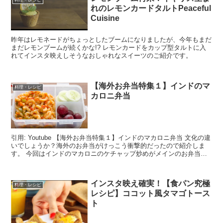
れのレモンカードタルトPeaceful
Cuisine
昨年はレモネードがちょっとしたブームになりましたが、今年もまだ
まだレモンブームが続くかな!? レモンカードをカップ型タルトに入
れてインスタ映えしそうなおしゃれなスイーツのご紹介です。
【海外お弁当特集１】インドのマ
料理・レシピ
カロニ弁当
引用: Youtube 【海外お弁当特集１】インドのマカロニ弁当 文化の違
いでしょうか？海外のお弁当がけっこう衝撃的だったので紹介しま
す。 今回はインドのマカロニのケチャップ炒めがメインのお弁当で
す。 子供用のお弁当みたいで...
インスタ映え確実！【食パン究極
料理・レシピ
レシピ】ココット風タマゴトース
ト