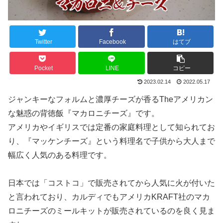
Twitter
Facebook
はてブ
Pocket
LINE
コピー
2023.02.14
2022.05.17
ジャンキーなフォルムと濃厚チーズが香るTheアメリカン
な魅惑の背徳飯『マカロニチーズ』です。
アメリカやイギリスでは定番の家庭料理として知られてお
り、『マッケンチーズ』という料理名で子供から大人まで
幅広く人気のある料理です。
日本では「コストコ」で販売されてから人気に火が付いた
と言われており、カルディでもアメリカKRAFT社のマカ
ロニチーズのミールキットが販売されているのを良く見ま