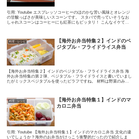
引用: Youtube エスプレッソコーヒーのほのかな苦い風味とオレンジ
の甘酸っぱさが美味しいスコーンです。 スタバで売っていそうなお
しゃれスコーンはコーヒーにも紅茶にもピッタリ！ こんなイケてる
スコーンを考案できるのは、もちろん...
【海外お弁当特集２】インドのベ
料理・レシピ
ジタブル・フライドライス弁当
【海外お弁当特集２】インドのベジタブル・フライドライス弁当 海
外お弁当特集の第２弾、ベジタブル・フライドライスと書いていまし
たがミックスベジタブルを使ったピラフですね。 材料は野菜のみな
ので、ハムやソーセージを入れた方がいい味が出る...
【海外お弁当特集１】インドのマ
料理・レシピ
カロニ弁当
引用: Youtube 【海外お弁当特集１】インドのマカロニ弁当 文化の違
いでしょうか？海外のお弁当がけっこう衝撃的だったので紹介しま