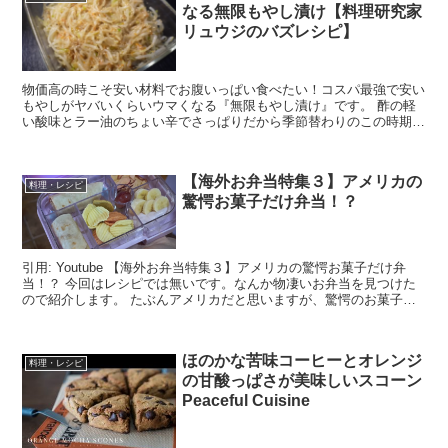
なる無限もやし漬け【料理研究家
リュウジのバズレシピ】
物価高の時こそ安い材料でお腹いっぱい食べたい！コスパ最強で安い
もやしがヤバいくらいウマくなる『無限もやし漬け』です。 酢の軽
い酸味とラー油のちょい辛でさっぱりだから季節替わりのこの時期で
も無限に食べたくなる味です。 材料 もやし 4...
【海外お弁当特集３】アメリカの
料理・レシピ
驚愕お菓子だけ弁当！？
引用: Youtube 【海外お弁当特集３】アメリカの驚愕お菓子だけ弁
当！？ 今回はレシピでは無いです。なんか物凄いお弁当を見つけた
ので紹介します。 たぶんアメリカだと思いますが、驚愕のお菓子だ
けお弁当！ 材料・分量は分かり...
ほのかな苦味コーヒーとオレンジ
料理・レシピ
の甘酸っぱさが美味しいスコーン
Peaceful Cuisine