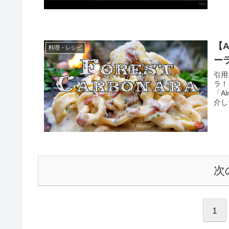
【A
料理・レシピ
ー
引用
ラ！ 森の中で焚火を使いワイルドに料理をするユーチ
「A
介し
次
1