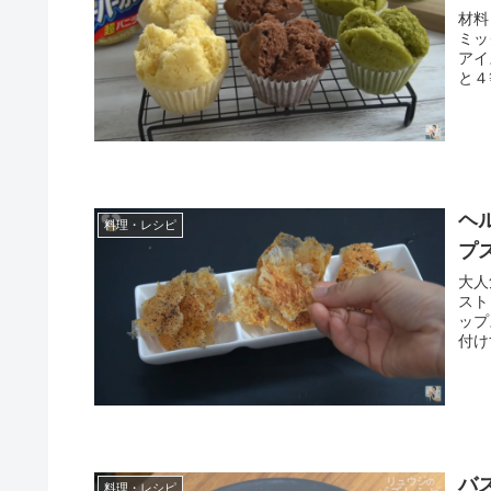
材料 
ミックス 180g これだけです。
アイ
と４
ヘ
料理・レシピ
プ
大人
スト
ップ
バ
料理・レシピ