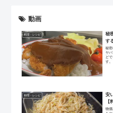
動画
秘
料理・レシピ
す
秘密
ヤバ
どで
す。
安
料理・レシピ
【
物価