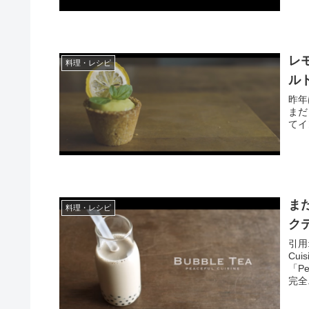
レ
料理・レシピ
ルト
昨年
まだ
てイ
ま
料理・レシピ
ク
引用
Cu
「P
完全.