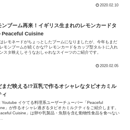
2020.02.10
モンブーム再来！イギリス生まれのレモンカードタ
Peaceful Cuisine
はレモネードがちょっとしたブームになりましたが、今年もまだ
レモンブームが続くかな!? レモンカードをカップ型タルトに入れ
ンスタ映えしそうなおしゃれなスイーツのご紹介です。
2020.02.05
だまだ映える!?豆乳で作るオシャレなタピオカミル
ティ
: Youtube イケてる料理系ユーザーチューバー「Peaceful
isine」が作るオシャレ過ぎるタピオカミルクティをご紹介します。
eaceful Cuisine」は卵や乳製品・魚類を含む動物性食品を食べない
..