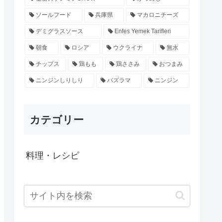
ソールフード
兵庫県
マカロニチーズ
デミグラスソース
Enfes Yemek Tarifleri
朝食
ロシア
ウクライナ
無水
チップス
鶏もも
鶏ささみ
おつまみ
ニンジンしりしり
バズラマ
ニンジン
カテゴリー
料理・レシピ