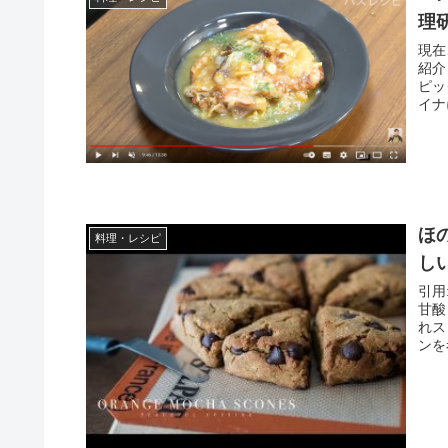
理
現在
紹介
ピッ
ほ
料理・レシピ
しい
引用
甘酸
れス
ンを